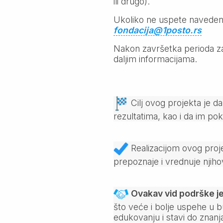
ili drugo).
Ukoliko ne uspete navedene f
fondacija@1posto.rs
Nakon završetka perioda za
daljim informacijama.
Cilj ovog projekta je da
rezultatima, kao i da im pok
Realizacijom ovog proj
prepoznaje i vrednuje njihov
Ovakav vid podrške je
što veće i bolje uspehe u b
edukovanju i stavi do znanj