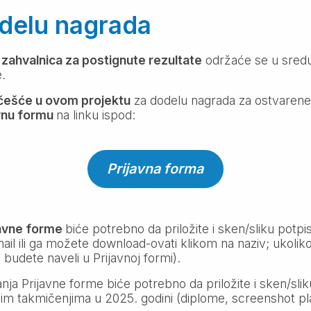
odelu nagrada
 zahvalnica za postignute rezultate
održaće se u sredu
.
 učešće u ovom projektu
za dodelu nagrada za ostvarene
vnu formu
na linku ispod:
Prijavna forma
javne forme
biće potrebno da priložite i sken/sliku potp
ail ili ga možete download-ovati klikom na naziv; ukoliko
jeg budete naveli u Prijavnoj formi).
ja Prijavne forme biće potrebno da priložite i sken/sli
m takmičenjima u 2025. godini (diplome, screenshot pl