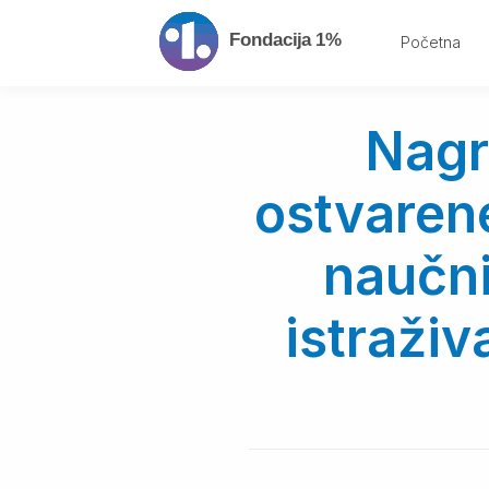
Početna
Nagr
ostvaren
naučni
istraži