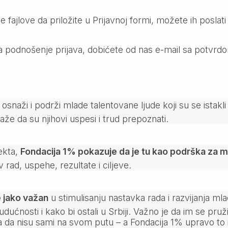
ajlove da priložite u Prijavnoj formi, možete ih poslati 
 podnošenje prijava, dobićete od nas e-mail sa potvrdo
 osnaži i podrži mlade talentovane ljude koji su se istakl
aže da su njihovi uspesi i trud prepoznati.
ekta,
Fondacija 1% pokazuje da je tu kao podrška za ml
 rad, uspehe, rezultate i ciljeve.
 jako važan
u stimulisanju nastavka rada i razvijanja mlad
udućnosti i kako bi ostali u Srbiji. Važno je da im se pr
a da nisu sami na svom putu – a Fondacija 1% upravo to i