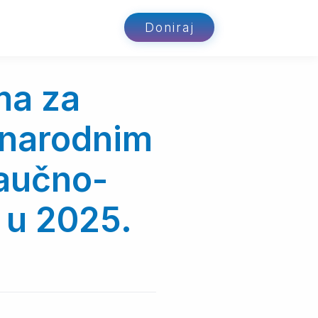
Doniraj
ma za
unarodnim
naučno-
 u 2025.