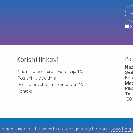
S
Korisni linkovi
Pod
Naz
Načini za donaciju – Fondacija 1%
Sed
Beo
Postani i ti deo tima
Mat
Politika privatnosti – Fondacija 1%
PIB
Kontakt
Tek
160
images used on this website are designed by Freepik –
www.freep