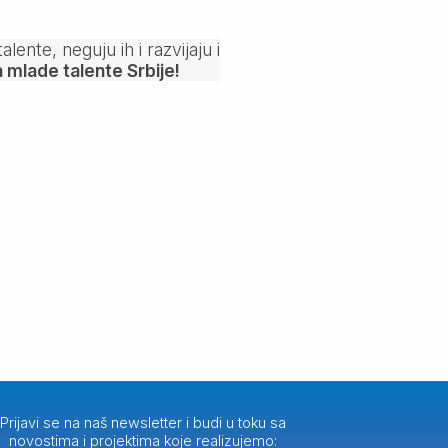
nte, neguju ih i razvijaju i
mlade talente Srbije!
Prijavi se na naš newsletter i budi u toku sa
novostima i projektima koje realizujemo: