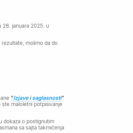
 28. januara 2025. u
 rezultate, molimo da do
isane
“
Izjave i saglasnosti
”
 ste maloletni potpisivanje
ku dokaza o postignutim
asmana sa sajta takmičenja