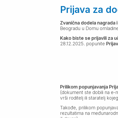
Prijava za d
Zvanična dodela nagrada i
Beogradu u Domu omladine
Kako biste se prijavili za
28.12.2025. popunite
Prija
Prilikom popunjavanja Pri
(dokument ste dobili na e-m
vrši roditelj ili staratelj ko
Takođe, prilikom popunjavan
rezultatima na međunarodni