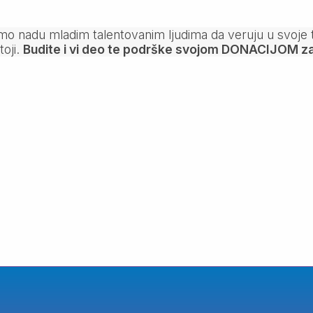
o nadu mladim talentovanim ljudima da veruju u svoje tale
toji.
Budite i vi deo te podrške svojom DONACIJOM za 