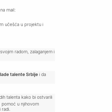
na mail:
m učešća u projektu i
i svojim radom, zalaganjem i
ade talente Srbije
i da
ih talenta kako bi ostvarili
uži pomoć u njihovom
 radi.