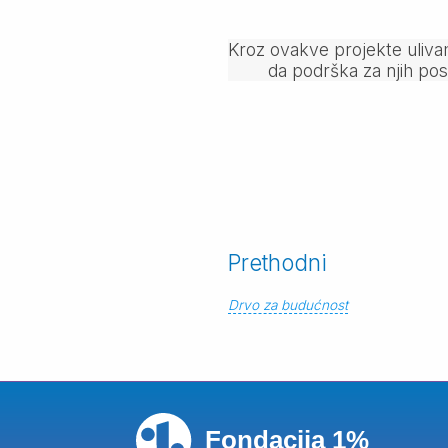
Kroz ovakve projekte ulivam
da podrška za njih pos
Prethodni
Drvo za budućnost