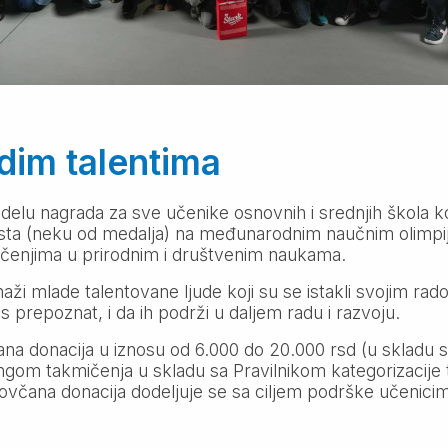
dim talentima
delu nagrada za sve učenike osnovnih i srednjih škola k
 mesta (neku od medalja) na međunarodnim naučnim olim
čenjima u prirodnim i društvenim naukama.
aži mlade talentovane ljude koji su se istakli svojim rad
 prepoznat, i da ih podrži u daljem radu i razvoju.
na donacija u iznosu od 6.000 do 20.000 rsd (u skladu 
angom takmičenja u skladu sa Pravilnikom kategorizacije
včana donacija dodeljuje se sa ciljem podrške učenicima