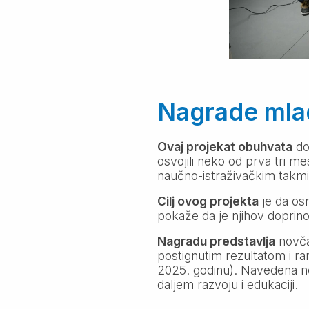
Nagrade mla
Ovaj projekat obuhvata
do
osvojili neko od prva tri
naučno-istraživačkim takmi
Cilj ovog projekta
je da osn
pokaže da je njihov doprinos
Nagradu predstavlja
novča
postignutim rezultatom i r
2025. godinu). Navedena no
daljem razvoju i edukaciji.