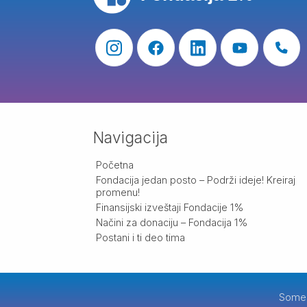
Navigacija
Početna
Fondacija jedan posto – Podrži ideje! Kreiraj
promenu!
Finansijski izveštaji Fondacije 1%
Načini za donaciju – Fondacija 1%
Postani i ti deo tima
Some 