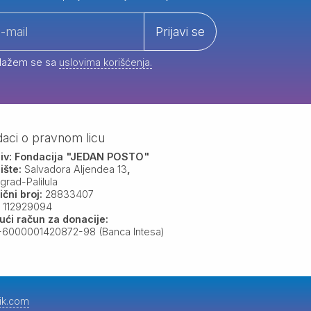
Prijavi se
lažem se sa
uslovima korišćenja.
aci o pravnom licu
iv:
Fondacija "JEDAN POSTO"
ište:
Salvadora Aljendea 13
,
grad-Palilula
ični broj:
28833407
:
112929094
ući račun za donacije:
-6000001420872-98 (Banca Intesa)
ik.com