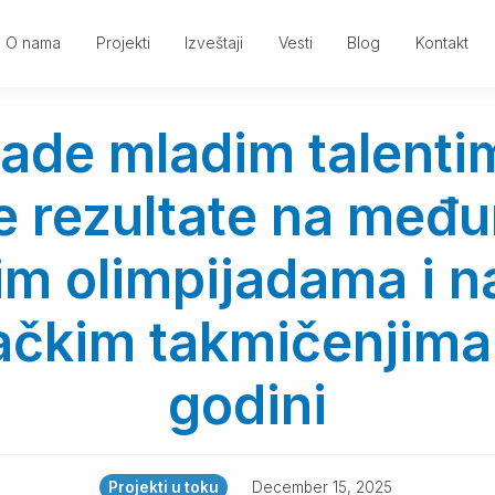
O nama
Projekti
Izveštaji
Vesti
Blog
Kontakt
ade mladim talenti
e rezultate na međ
m olimpijadama i 
vačkim takmičenjima
godini
Projekti u toku
December 15, 2025